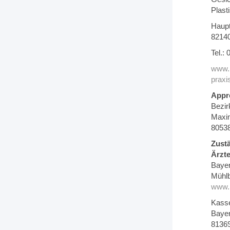
Plast
Haupt
82140
Tel.:
www.
praxi
Appr
Bezir
Maxim
8053
Zust
Ärzt
Baye
Mühlb
www.
Kasse
Bayer
8136