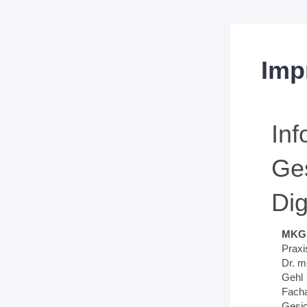
Imp
Inf
Ges
Dig
MKG 
Praxi
Dr. m
Gehl
Facha
Gesic