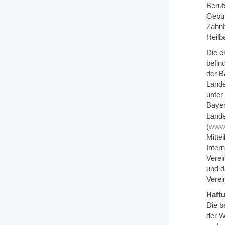
Beruf
Gebüh
Zahnh
Heil
Die e
befin
der B
Land
unter
Baye
Land
(
www.
Mitte
Inter
Verei
und d
Verei
Haft
Die b
der W