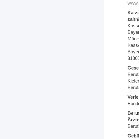
www.
Kasse
zahnä
Kasse
Bayer
Münc
Kasse
Bayer
8136
Gese
Beruf
Kiefe
Beruf
Verle
Bunde
Beruf
Ärzte
Beruf
Gebü