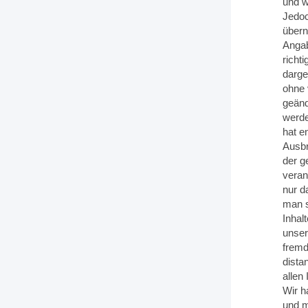
und w
Jedoc
übern
Angab
richti
darge
ohne 
geänd
werde
hat e
Ausbr
der g
veran
nur d
man s
Inhal
unser
fremd
dista
allen 
Wir h
und m