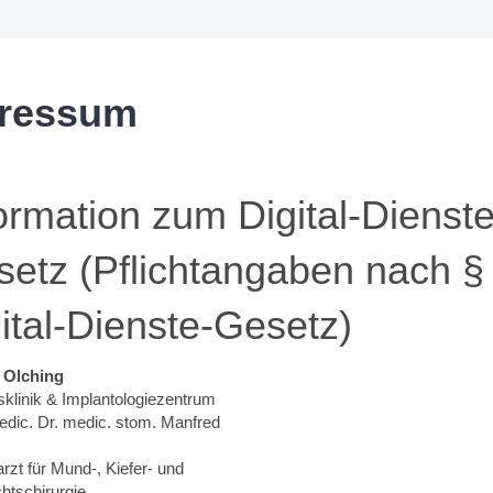
ressum
ormation zum Digital-Dienste
etz (Pflichtangaben nach §
ital-Dienste-Gesetz)
Olching
sklinik & Implantologiezentrum
edic. Dr. medic. stom. Manfred
rzt für Mund-, Kiefer- und
htschirurgie