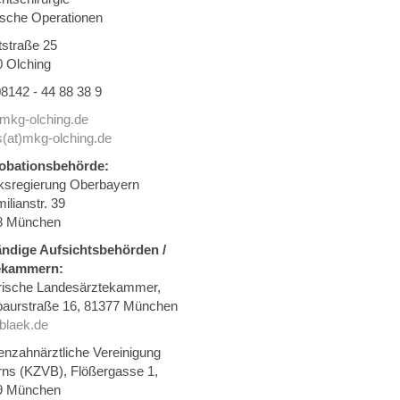
ische Operationen
straße 25
 Olching
 08142 - 44 88 38 9
mkg-olching.de
s(at)mkg-olching.de
obationsbehörde:
ksregierung Oberbayern
ilianstr. 39
8 München
ändige Aufsichtsbehörden /
ekammern:
rische Landesärztekammer,
aurstraße 16, 81377 München
blaek.de
nzahnärztliche Vereinigung
ns (KZVB), Flößergasse 1,
9 München